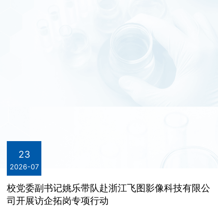
教学科研
机构设置
名师风采
教学科研动态
党群工作
联系我们
基层教学组织
党建动态
学生工作
实验教学中心
教工之家
学工动态
招生就业
23
2026-07
团学工作
校党委副书记姚乐带队赴浙江飞图影像科技有限公
专业介绍
司开展访企拓岗专项行动
校友之窗