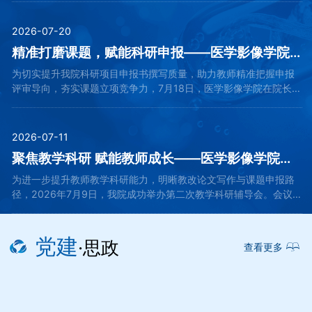
医学影像分析、混合现实...
2026-07-20
精准打磨课题，赋能科研申报——医学影像学院邀请浙大严杰教授开展基金申报专题指导会
为切实提升我院科研项目申报书撰写质量，助力教师精准把握申报
评审导向，夯实课题立项竞争力，7月18日，医学影像学院在院长徐
秀芳统筹组织下，于黄龙校区举办基金申报专题指导会。本次活动
特邀浙江大学严杰教授莅...
2026-07-11
聚焦教学科研 赋能教师成长——医学影像学院举办第二次教学科研辅导会
为进一步提升教师教学科研能力，明晰教改论文写作与课题申报路
径，2026年7月9日，我院成功举办第二次教学科研辅导会。会议
分为院长动员、专家授课与互动探讨三个环节，特邀浙江大学医学
院附属邵逸夫医院教育办公...
党建
·思政
查看更多