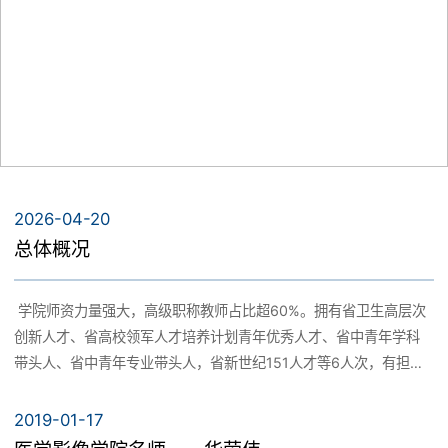
2026-04-20
总体概况
学院师资力量强大，高级职称教师占比超60%。拥有省卫生高层次
创新人才、省高校领军人才培养计划青年优秀人才、省中青年学科
带头人、省中青年专业带头人，省新世纪151人才等6人次，有担任
中国医学装备协会超声装备技术分会POC超声专家委员会主任委
员、浙江医学会放射学分会主任委员、浙江省预防医学会放射防护
2019-01-17
专业委员会委员、浙江省医学会超声分会副主任委员、浙江生物医