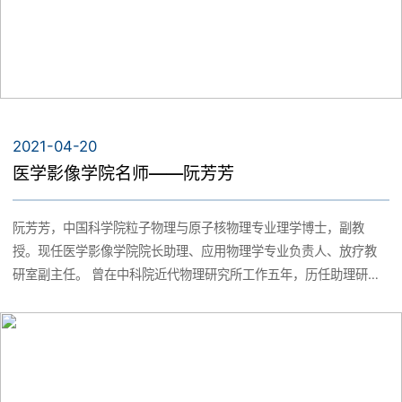
2021-04-20
医学影像学院名师——阮芳芳
阮芳芳，中国科学院粒子物理与原子核物理专业理学博士，副教
授。现任医学影像学院院长助理、应用物理学专业负责人、放疗教
研室副主任。 曾在中科院近代物理研究所工作五年，历任助理研究
员、副研究员，2012年被聘为中科院近代物理研究所硕士生导师。
主要研究方向为原子物理与表面物理、晶体材料，主持完成一项国
家自然科学基金和一项中国科学院“西部之光”博士资助项目，参与多
项国家自然基金项目和一项重大国际合作交流项目。教学方面，主
讲的《医学物理学》入选浙江省一流线上课程；主持在研教育部产