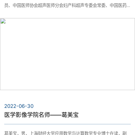
教学科研
员、中国医师协会超声医师分会妇产科超声专委会常委、中国医药
机构设置
教育协会超声专委会产前超声学组常务委员、中国出生缺陷干预救
名师风采
助基金会出生缺陷防控产前超声专委会委员、中国超声医学工程学
教学科研动态
会妇产科超声专委会常委、中国医师协会超声医师分会产前超声指
党群工作
联系我们
南质量控制专家组成员、浙江省医学会超声医学分会副主任委员。
先后发表国内外专业论文数十篇，其中SCI 23篇，主持科研课题8
基层教学组织
项，其中国家自然基金2项，省自然基金2项。副主编卫生部视听教
党建动态
材《乳腺疾病的超声诊断》。
学生工作
实验教学中心
教工之家
学工动态
招生就业
2022-06-30
团学工作
医学影像学院名师——葛美宝
专业介绍
校友之窗
葛美宝，男，上海财经大学应用数学与计算数学专业博士在读，副