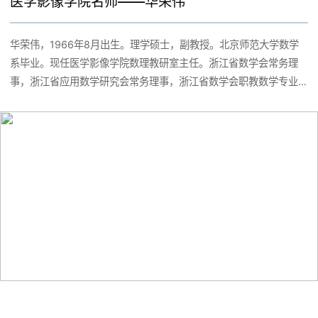
医学影像学院名师——华荣伟
学工程学会超声分会主任委员等国家、省级各专业学会主任（副主
任）委员19人次。主编、副主编国家级规划教材27部。主持国家
华荣伟，1966年8月出生。理学硕士，副教授。北京师范大学数学
级、省部级教改项目30余项，获教育部教指委课题成果二等奖1项。
系毕业。现任医学影像学院数理教研室主任。浙江省数学会常务理
事，浙江省应用数学研究会常务理事，浙江省数学会职教数学专业
委员会常务理事兼秘书长。主持省教育厅课题两项，发表论文8篇。
大学生数学建模竞赛和高等数学竞赛指导老师。