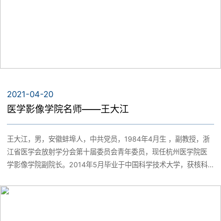
学合作协同育人项目：基于移动互联网的医学物理学混合式教学
（编号202102034027）和校虚拟仿真实验项目“α粒子在不同介质
中能损分布及其辐射防护”。 2006年赴俄罗斯BUDKER核物理研究
所交流学习；2014年入选温州市“551人才工程”第三层次，从事环境
空气质量监测及预警预报工作；2017年因“温州市大气复合污染态势
特征研究项目”获浙江省环境保护科学技术三等奖；2018年赴美国佐
治亚理工学院交流访问（高级访问学者）；2019年被中国环境监测
2021-04-20
总站评为国家级重大活动空气质量保障先进个人。
医学影像学院名师——王大江
王大江，男，安徽蚌埠人，中共党员，1984年4月生 ，副教授，浙
江省医学会放射学分会第十届委员会青年委员，现任杭州医学院医
学影像学院副院长。2014年5月毕业于中国科学技术大学，获核科
学与技术专业博士学位。2014年6月-2016年12月，在中国科学技
术大学从事博士后研究工作；2017年1月至今，在杭州医学院工作。