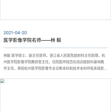
项目2项和校级科研项目1项，参与国家自然科学基金项目5项，发表
科研论文23篇，其中SCI收录5篇。参与编写学术专著2本，分别是
《纺织材料热湿传递数学模型及设计反问题》（高教出版社，2014
年）和《微分方程和反问题：建模与计算》（高教出版社，2020
年。浙江省数学会2017和2021年度论文评审获一等奖、2016年获
2021-04-20
二等奖。
医学影像学院名师——林 毅
林毅 医学硕士、副主任医师。浙江省人民医院放射科主任助理，杭
州医学院影像学院教研室主任，住院医师规范化培训放射科基地教
学主任。承担杭州医学院影像专业诊断本科和技术本科呼吸系统影
像诊断教学工作。中国老年学和老年医学学会肿瘤康复分会肿瘤影
像与康复治疗专家委员会委员。2003年毕业于四川大学华西临床医
学院，2009年及2015年曾赴美国上州大学、日本大阪大学进修学
习。