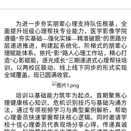
教学科研
机构设置
名师风采
为进一步夯实朋辈心理支持队伍根基，
全
教学科研动态
党群工作
面提升
班级
心理帮扶专业能力，医学影像学院
联系我们
遵循
“夯实基础—强化实操—精准破题”的思路分
层
递进
推进，构建起系统化、阶梯式的朋辈心
基层教学组织
理赋能体系。
依托
“影”路人心理工作站
，
精心打
党建动态
造
“心影赋能，逐光成长”三期递进式心理帮扶培
学生工作
训，以两校区联动、线上线下同步的形式
实现
实验教学中心
全域覆盖，现已圆满收官。
教工之家
学工动态
招生就业
培训以基础能力筑牢为起点
。
首期
聚焦心
理健康核心知识、危机识别技巧与基础沟通方
团学工作
法，通过专项视频学习与典型案例解析，
帮助
心理委员快速掌握帮扶核心逻辑
。
同时邀请
学
专业介绍
校友之窗
校
十佳心理委员代表现场分享心得，传递真诚