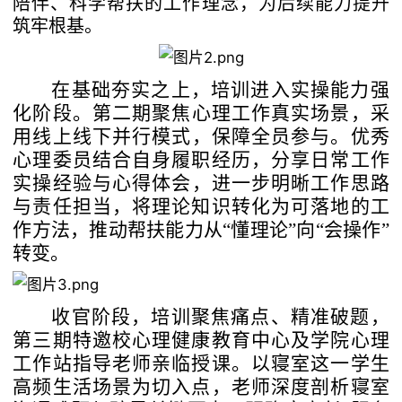
陪伴、科学帮扶的工作理念，为后续能力提升
筑牢根基。
招生信息
校友风采
医学影像博物馆
在基础夯实之上，培训进入实操能力强
就业服务
化阶段
。
第二期聚焦心理工作真实场景，采
校友动态
用线上线下并行模式
，
保障全员参与。优秀
心理委员结合自身履职经历，分享
日常工作
实操经验
与
心得
体会
，进一步明晰工作思路
历届校友
与责任担当，将理论知识转化为可落地的工
作方法，推动帮扶能力从
“懂理论”向“会操作”
转变。
收官阶段，培训聚焦痛点
、
精准破题，
第三期特邀校心理健康教育中心及学院心理
工作站指导老师亲临授课。以寝室这一学生
高频生活场景为切入点，老师深度剖析寝室