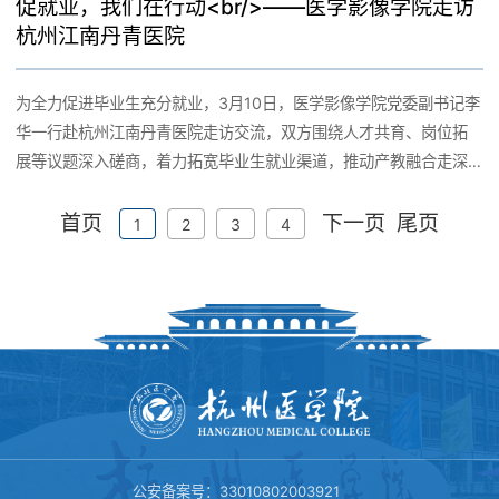
促就业，我们在行动<br/>——医学影像学院走访
育责任，精准把握双创教育核心要义。此次邀请赖思宏老师开展双
杭州江南丹青医院
创经验分享，旨在帮助学工线老师系统梳理双创指导思路、积累实
操经验，实现“以赛促学、以赛促创、以赛促教”的育人目标，为学院
为全力促进毕业生充分就业，3月10日，医学影像学院党委副书记李
人才培养提质增效注入动力。 分享环节中，赖老师结合辅导员工作
华一行赴杭州江南丹青医院走访交流，双方围绕人才共育、岗位拓
实际与医学影像学科特色，以自身指导学生参与双创竞赛的真实案
展等议题深入磋商，着力拓宽毕业生就业渠道，推动产教融合走深
例为切入点，生动拆解了双创指导的实践路径与核心方法。针对辅
走实。 作为一家以老年康复为特色的二级综合医院，杭州江南丹青
导员在日常双创指导中容易出现的备赛重点不明确、学生创新积极
首页
下一页
尾页
医院机制灵活、发展潜力大，能够为医学影像专业毕业生提供更多
1
2
3
4
性不足等难点，从双创政策解读、项目选题、团队组建、竞赛备赛
实操锻炼与快速成长的机会。与之相比，大型医院科室人员密集、
及资源整合等方面给出了具体可操作的改进建议。 此外，赖老师着
新人成长周期较长。对此，该院行政院长毛颖颖表示：“我院可为优
重强调，双创竞赛的核心是“育人”，而非“获奖”。他表示，竞赛指导
秀影像人才提供广阔的施展空间，只要技术过硬、踏实肯干，很快
既要用心、用情、用力助力学生锤炼本领、斩获佳绩，更要始终把
就能独当一面、挑起大梁。”这对有志于临床实践的年轻人而言，意
学生成长与蜕变放在核心位置，关注学生在项目研发、团队协作、
味着更多成长机会与发展空间。 走访中，李华重点介绍了“转实习就
攻坚克难过程中的能力提升与品格塑造。希望大家敢于试错，勇于
业”模式，即学生在原单位完成基础实习后，可根据意愿转入已达成
尝试，挑战自己的上限，在陪伴学生成长的过程中，收获属于自己
就业意向的医院继续实习，这一模式既保障了实习教学质量，又实
的职业成长与感动。 此次“影耀青衿”辅导员培优计划双创专题，紧
现了人才培养与岗位需求的精准对接。目前，双方已就合作事宜初
密贴合辅导员工作实际，内容务实、指导性强。不仅帮助老师们系
步达成共识，下一步将聚焦相关岗位，系统梳理具体用人需求，快
统掌握了双创指导的基础方法与实操技巧，明晰了双创教育工作的
公安备案号：33010802003921