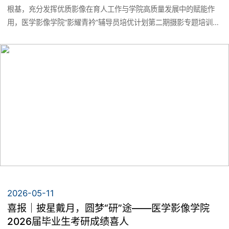
教学科研
根基，充分发挥优质影像在育人工作与学院高质量发展中的赋能作
机构设置
用，医学影像学院“影耀青衿”辅导员培优计划第二期摄影专题培训如
名师风采
期开展。本次培训邀请周亨老师担任主讲嘉宾，学院党委副书记李
教学科研动态
华及全体辅导员参加培训。
党群工作
联系我们
基层教学组织
党建动态
学生工作
实验教学中心
教工之家
学工动态
招生就业
团学工作
2026-05-11
专业介绍
喜报｜披星戴月，圆梦“研”途——医学影像学院
校友之窗
2026届毕业生考研成绩喜人