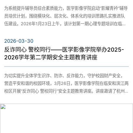
为系统提升辅导员综合素质能力，医学影像学院启动“影耀青衿”辅导
员培优计划，围绕模块化、层次化、体系化的培训思路扎实推进队
伍建设。2026年1月23日上午，该计划第一期心理专题培训在临安
校区9号楼516会议室顺利举行。本次培训特邀学校心理中心丁力老
师担任主讲，学院党委副书记李华及全体辅导员参加。
2026-03-30
反诈同心 警校同行——医学影像学院举办2025-
2026学年第二学期安全主题教育讲座
为切实提升全体学生识诈、防诈、反诈能力，守护校园财产安全，
营造平安和谐的校园环境，3月26日，医学影像学院在临安和滨江两
校区开展“反诈同心 警校同行”安全主题教育讲座。讲座邀请了杭州
市公安局临安区分局玲珑派出所的防诈反诈专家，校安全保卫部副
部长何小丹、医学影像学院党委副书记李华、校砺安国防社指导老
师朱武、李晓春和各班班长、安全委员、社团骨干参加了此次活
动。