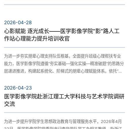
招生信息
校友风采
医学影像博物馆
2026-04-28
就业服务
心影赋能 逐光成长——医学影像学院“影”路人工
作站心理能力提升培训收官
校友动态
为进一步夯实朋辈心理支持队伍根基，全面提升班级心理帮扶专业
历届校友
能力，医学影像学院遵循“夯实基础—强化实操—精准破题”的思路分
层递进推进，构建起系统化、阶梯式的朋辈心理赋能体系。依托“影”
路人心理工作站，精心打造“心影赋能，逐光成长”三期递进式心理帮
扶培训，以两校区联动、线上线下同步的形式实现全域覆盖，现已
2026-04-23
圆满收官。
医学影像学院赴浙江理工大学科技与艺术学院调研
交流
为进一步提升学院学生思想政治教育与管理服务水平，2026年4月
22日，医学影像学院党委副书记李华带队学工办相关教师，赴浙江