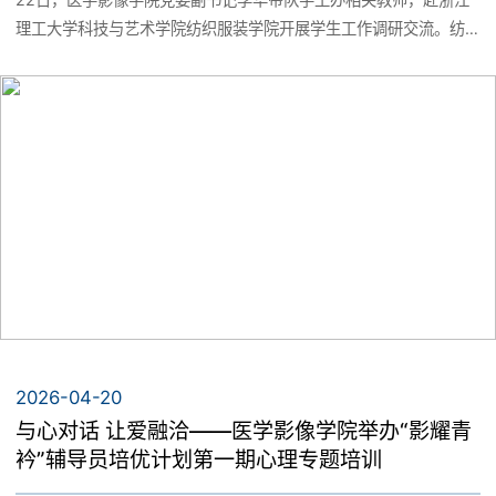
理工大学科技与艺术学院纺织服装学院开展学生工作调研交流。纺
织服装学院党总支书记王朋、副书记董程霞、学工办主任范佳烨等
热情接待。
2026-04-20
与心对话 让爱融洽——医学影像学院举办“影耀青
衿”辅导员培优计划第一期心理专题培训