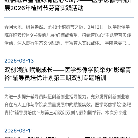
红楠载希望 植绿育医心<br/>——医学影像学院开
展2026年植树节劳育实践活动
春回大地，绿意盎然。第48个植树节之际，3月12日，医学影像学
院在临安校区9号楼前开展“红楠载希望，植绿育医心”主题劳育实践
活动，深入践行生态文明思想，丰富育人实践载体。 学院党委书记
张大然、副院长王大江与学生代表携手植树，大家分工协作、默契
配合，顺利完成栽种工序，现场氛围热烈。此次栽种的红楠树，树
2026-03-13
干挺拔、寓意深远，其坚韧特质象征医者初心，寄托着学院对学子
双创领航 赋能成长——医学影像学院举办“影耀青
成才报国的殷切期盼。 学生代表庄一诺表示将以此次活动为契机，
衿”辅导员培优计划第三期双创专题培训
践行绿色环保理念，深耕专业知识，争做新时代合格医学人才。 此
次活动既是学院推进绿色校园建设的务实举措，也是深化“三全育
为进一步提升辅导员队伍创新创业指导能力，充分发挥创新创业教
人”、开展劳动教育的生动课堂。下一步，学院将持续以党建为引
育在育人工作与学院高质量发展中的赋能实效，医学影像学院“影耀
领，把绿色理念融入教育教学全过程，以红楠为媒，见证学子成长
青衿”辅导员培优计划第三期双创双创专题如期举行。本次分享邀请
与学院高质量发展。 图/刘明智 文/耿玫 初审/刘明智 复审/李华 终
赖思宏老师担任主讲嘉宾，学院党委副书记李华及全体辅导员参加
审/张大然
培训。 培训伊始，李华强调了创新创业教育工作在学院人才培养、
2026-03-11
学科建设及学生成长成才中的重要地位，辅导员要主动扛起双创教